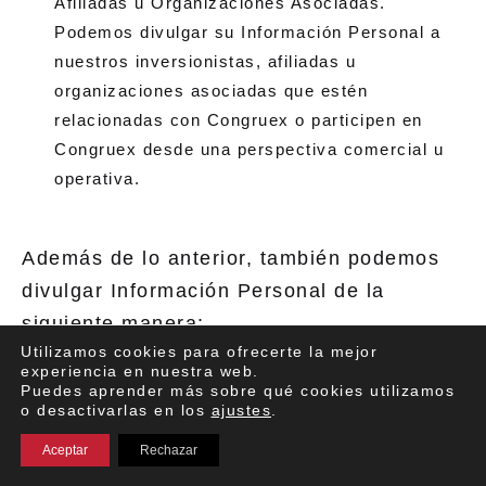
Afiliadas u Organizaciones Asociadas.
Podemos divulgar su Información Personal a
nuestros inversionistas, afiliadas u
organizaciones asociadas que estén
relacionadas con Congruex o participen en
Congruex desde una perspectiva comercial u
operativa.
Además de lo anterior, también podemos
divulgar Información Personal de la
siguiente manera:
Utilizamos cookies para ofrecerte la mejor
experiencia en nuestra web.
Puedes aprender más sobre qué cookies utilizamos
Divulgación a las Afiliadas y Sucesores de la
o desactivarlas en los
ajustes
.
Empresa. Si participamos en una fusión,
Aceptar
Rechazar
adquisición, reorganización, venta de algunos